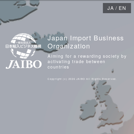
JA
/
EN
Japan Import Business
Organization
Aiming for a rewarding society by
activating trade between
countries
Copyright (c) 2026 JAIBO All Rights Reserved.