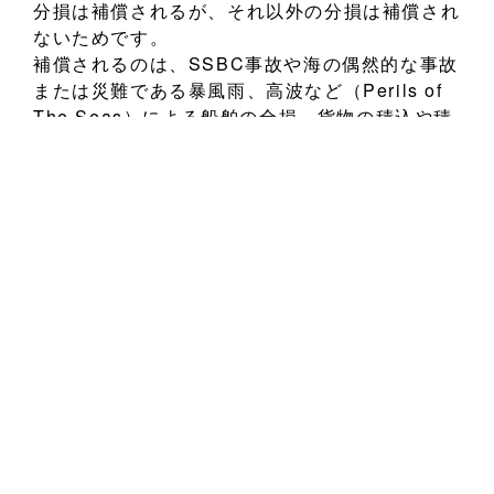
分損は補償されるが、それ以外の分損は補償され
ないためです。
補償されるのは、SSBC事故や海の偶然的な事故
または災難である暴風雨、高波など（Perils of
The Seas）による船舶の全損、貨物の積込や積
替、荷卸中の貨物墜落によって生じた一個ごとの
全損、遭難港で荷卸の際に生じた損害、共同海損
（GA）による損害、救助料、損害防止費用、特
別費用などのみです。
しかし、潮濡れ、高潮等による損害に関しては全
損のみが対象となり、分損は補償の対象外となる
のが特徴で、この点でも分損担保（WA）とは異
なります。そのため、潮濡れ、高潮などによる損
害の影響、リスクが少ない貨物（特に油や石材な
どの鉱業品等）の運搬時に利用され、分損担保
（WA）、全危険担保（オールリスク）と比較す
ると補償範囲がより限定されるため、特約など同
条件の下では保険料の負担額も低くなります。